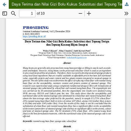
Daya Terima dan Nilai Gizi Bolu Kukus Substitusi dari Tepung Terigu dan Tepung Kacang Hijau Sangrai