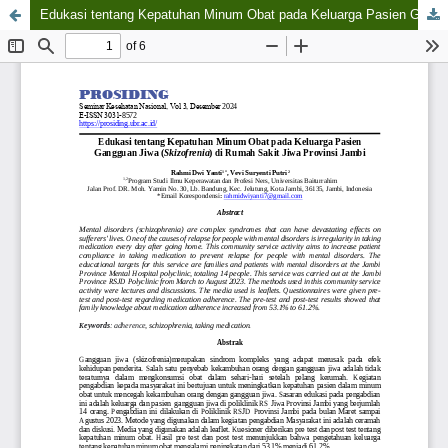
Edukasi tentang Kepatuhan Minum Obat pada Keluarga Pasien Gangguan Jiwa (Skizofrenia) di Rumah Sakit Jiwa Provinsi Jambi